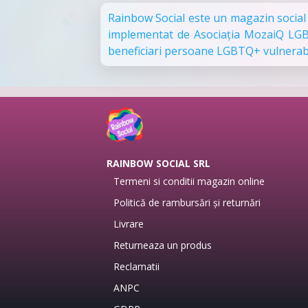
Rainbow Social este un magazin social
implementat de Asociația MozaiQ LGBT 
beneficiari persoane LGBTQ+ vulnerabi
RAINBOW SOCIAL SRL
Termeni si conditii magazin online
Politică de rambursări și returnări
Livrare
Returneaza un produs
Reclamatii
ANPC