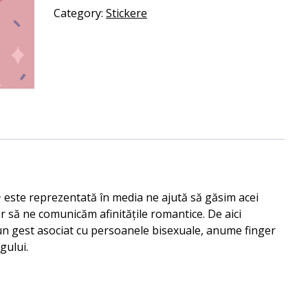
stickere
Category:
Stickere
"bisex"
quantity
este reprezentată în media ne ajută să găsim acei
or să ne comunicăm afinitățile romantice. De aici
, un gest asociat cu persoanele bisexuale, anume finger
gului.