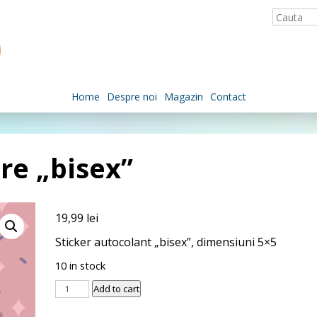
Home
Despre noi
Magazin
Contact
re „bisex”
19,99
lei
Sticker autocolant „bisex”, dimensiuni 5×5
10 in stock
Pachet
Add to cart
5