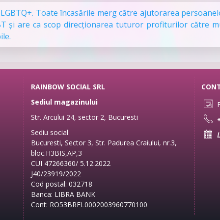
 LGBTQ+. Toate încasările merg către ajutorarea persoane
și are ca scop direcționarea tuturor profiturilor către m
le.
RAINBOW SOCIAL SRL
CON
Sediul magazinului
F
Str. Arcului 24, sector 2, Bucuresti
+
Sediu social
L
Bucuresti, Sector 3, Str. Padurea Craiului, nr.3,
bloc.H3BIS,AP,3
CUI 47266360/ 5.12.2022
J40/23919/2022
Cod postal: 032718
Banca: LIBRA BANK
Cont: RO53BREL0002003960770100