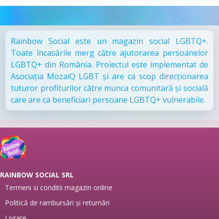
Rainbow Social este un magazin social LGBTQ+.
Toate încasările merg către ajutorarea persoanelor
LGBTQ+ din România. Proiectul este implementat de
Asociația MozaiQ LGBT și are ca scop direcționarea
tuturor profiturilor către munca comunitară și socială
care are ca beneficiari persoane LGBTQ+ vulnerabile.
RAINBOW SOCIAL SRL
Termeni si conditii magazin online
Politică de rambursări și returnări
Livrare